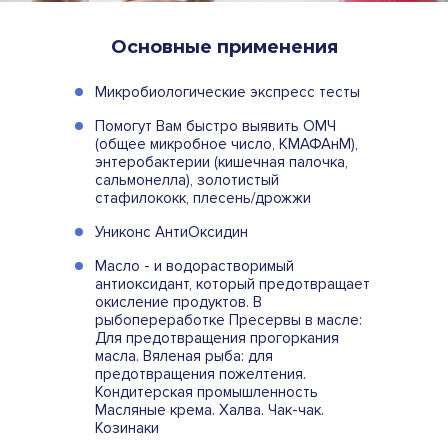
Основные применения
Микробиологические экспресс тесты
Помогут Вам быстро выявить ОМЧ
(общее микробное число, КМАФАнМ),
энтеробактерии (кишечная палочка,
сальмонелла), золотистый
стафилококк, плесень/дрожжи
Униконс АнтиОксидин
Масло - и водорастворимый
антиоксидант, который предотвращает
окисление продуктов. В
рыбопереработке Пресервы в масле:
Для предотвращения прогоркания
масла. Вяленая рыба: для
предотвращения пожелтения.
Кондитерская промышленность
Масляные крема. Халва. Чак-чак.
Козинаки