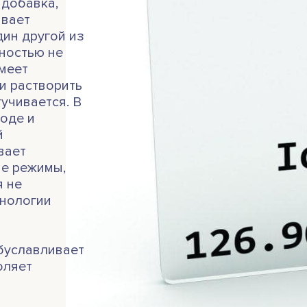
добавка,
ивает
дин другой из
ностью не
имеет
и растворить
тучивается. В
воде и
й
вает
е режимы,
я не
хнологии
буславливает
оляет