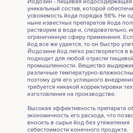
Йодозин - пищевая йодосодержащая 
уникальный состав, которой обеспеч
усвояемость йода порядка 98%. Ни о
ныне известных препаратов йода пол
растворим в воде и, следовательно, 
ограниченную сферу применения. Есл
йод все же удается, то он быстро уле
Йодозине йод легко растворяется в 
подходит для любой отрасли пищево
промышленности. Вещество выдержи
различные температурно-влажностны
поэтому для его успешного внедрени
требуется никакой корректировки те
изготовления на производстве.
Высокая эффективность препарата о
экономичность его расхода, что позв
вносить в сырье йод без утяжеления
себестоимости конечного продукта.