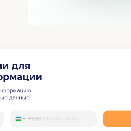
ми для
ормации
информацию
ные данные
+998