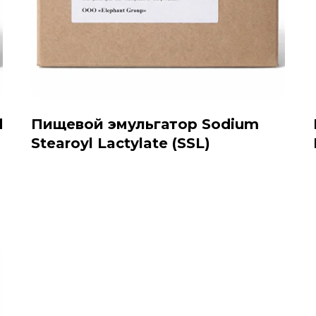
d
Пищевой эмульгатор Sodium
Stearoyl Lactylate (SSL)