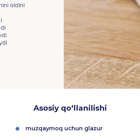
ini oldini
i
adi
ydi
ydi
Asosiy qo‘llanilishi
muzqaymoq uchun glazur