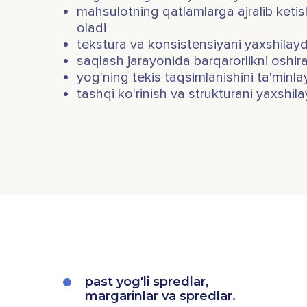
mahsulotning qatlamlarga ajralib ketish
oladi
tekstura va konsistensiyani yaxshilayd
saqlash jarayonida barqarorlikni oshir
yog'ning tekis taqsimlanishini ta'minla
tashqi ko'rinish va strukturani yaxshila
past yog'li spredlar,
margarinlar va spredlar.