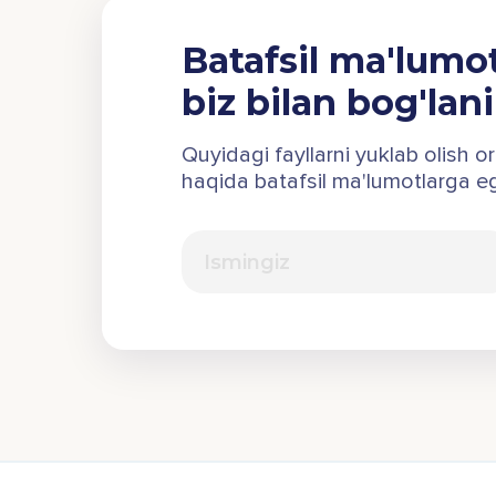
Batafsil ma'lumo
biz bilan bog'lan
Quyidagi fayllarni yuklab olish o
haqida batafsil ma'lumotlarga eg