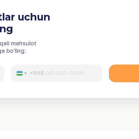
tlar uchun
ing
rqali mahsulot
a bo'ling:
+998