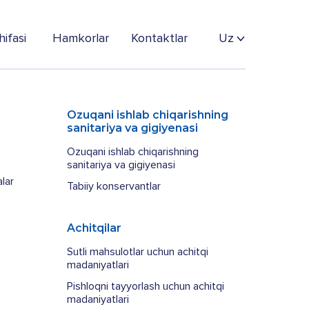
ifasi
Hamkorlar
Kontaktlar
Uz
Ozuqani ishlab chiqarishning
sanitariya va gigiyenasi
Ozuqani ishlab chiqarishning
sanitariya va gigiyenasi
lar
Tabiiy konservantlar
Achitqilar
Sutli mahsulotlar uchun achitqi
madaniyatlari
Pishloqni tayyorlash uchun achitqi
madaniyatlari