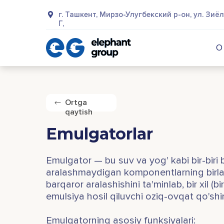
г. Ташкент, Мирзо-Улугбекский р-он, ул. Зиёл
Г,
О
Ortga
qaytish
Еmulgatorlar
Emulgator — bu suv va yog' kabi bir-biri 
aralashmaydigan komponentlarning birla
barqaror aralashishini ta'minlab, bir xil (bir 
emulsiya hosil qiluvchi oziq-ovqat qo'shi
Emulgatorning asosiy funksiyalari: