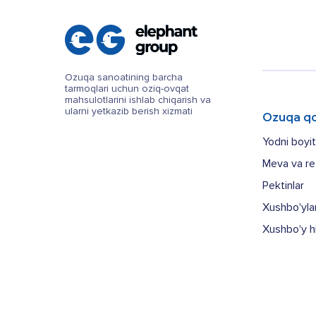
Ozuqa sanoatining barcha
tarmoqlari uchun oziq-ovqat
mahsulotlarini ishlab chiqarish va
ularni yetkazib berish xizmati
Ozuqa qo
Yodni boyi
Meva va rez
Pektinlar
Xushbo'ylan
Xushbo'y hi