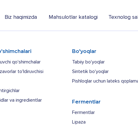
Biz haqimizda
Mahsulotlar katalogi
Texnolog sah
'shimchalari
Bo'yoqlar
tuvchi qo'shimchalar
Tabiiy bo'yoqlar
avorlar to'ldiruvchisi
Sintetik bo'yoqlar
Pishloqlar uchun lateks qoplama
tirgichlar
dlar va ingredientlar
Fermentlar
Fermentlar
Lipaza