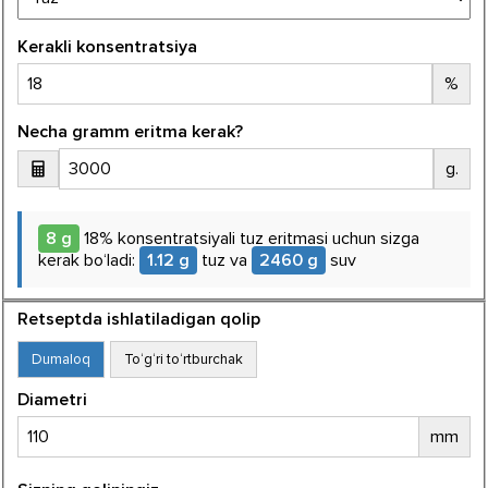
Kerakli konsentratsiya
%
Necha gramm eritma kerak?
g.
8
g
18
% konsentratsiyali
tuz
eritmasi uchun sizga
kerak bo‘ladi:
1.12
g
tuz
va
2460
g
suv
Retseptda ishlatiladigan qolip
Dumaloq
To‘g‘ri to‘rtburchak
Diametri
mm