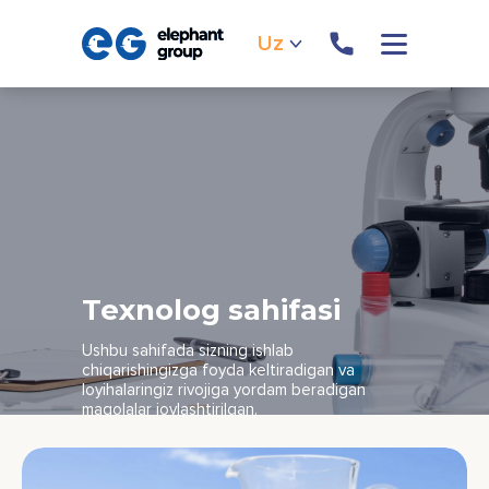
Uz
Texnolog sahifasi
Ushbu sahifada sizning ishlab
chiqarishingizga foyda keltiradigan va
loyihalaringiz rivojiga yordam beradigan
maqolalar joylashtirilgan.