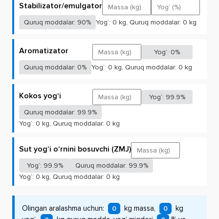
Stabilizator/emulgator
Quruq moddalar: 90%
Yog‘:
0
kg, Quruq moddalar:
0
kg
Aromatizator
Yog‘: 0%
Quruq moddalar: 0%
Yog‘:
0
kg, Quruq moddalar:
0
kg
Kokos yog‘i
Yog‘: 99.9%
Quruq moddalar: 99.9%
Yog‘:
0
kg, Quruq moddalar:
0
kg
Sut yog‘i o‘rnini bosuvchi (ZMJ)
Yog‘: 99.9%
Quruq moddalar: 99.9%
Yog‘:
0
kg, Quruq moddalar:
0
kg
Olingan aralashma uchun:
kg massa,
kg
0
0