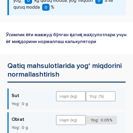
yog‘,
kg quruq modda, yog‘ miqdori
% va
0
0
quruq modda
%
0
Ўсимлик ёғи мавжуд бўлган қатиқ маҳсулотлари учун
ёғ миқдорини нормаллаш калькулятори
Qatiq mahsulotlarida yog‘ miqdorini
normallashtirish
Sut
Yog‘:
0
g
Obrat
Yog‘: 0.05%
Yog‘:
0
g