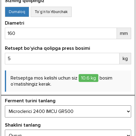
Sizning qolipingiz
Dumaloq
To‘g‘ri to‘rtburchak
Diametri
mm
Retsept bo‘yicha qolipga press bosimi
kg
Retseptga mos kelishi uchun siz
10.6
kg
bosim
o‘rnatishingiz kerak.
Ferment turini tanlang
Shaklini tanlang