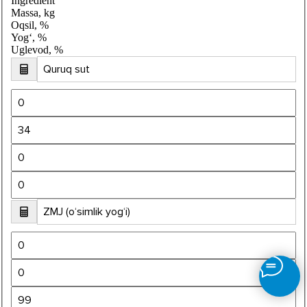
Ingredient
Massa, kg
Oqsil, %
Yog‘, %
Uglevod, %