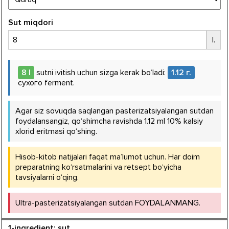
Sut miqdori
l.
8
l
sutni ivitish uchun sizga kerak bo‘ladi:
1.12
г.
сухого
ferment.
Agar siz sovuqda saqlangan pasterizatsiyalangan sutdan
foydalansangiz, qo‘shimcha ravishda
1.12
ml 10% kalsiy
xlorid eritmasi qo‘shing.
Hisob-kitob natijalari faqat ma’lumot uchun. Har doim
preparatning ko‘rsatmalarini va retsept bo‘yicha
tavsiyalarni o‘qing.
Ultra-pasterizatsiyalangan sutdan FOYDALANMANG.
1-ingredient: sut