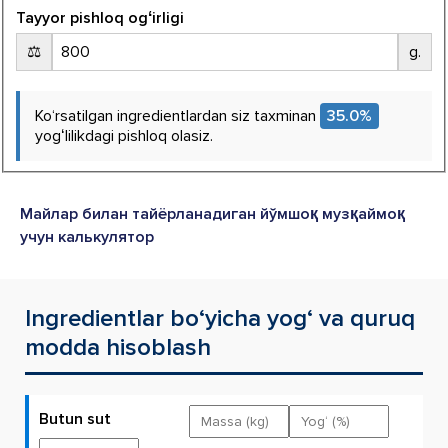
Tayyor pishloq ogʻirligi
⚖️
g.
Ko‘rsatilgan ingredientlardan siz taxminan
35.0
%
yogʻlilikdagi pishloq olasiz.
Майлар билан тайёрланадиган йўмшоқ музқаймоқ
учун калькулятор
Ingredientlar bo‘yicha yog‘ va quruq
modda hisoblash
Butun sut