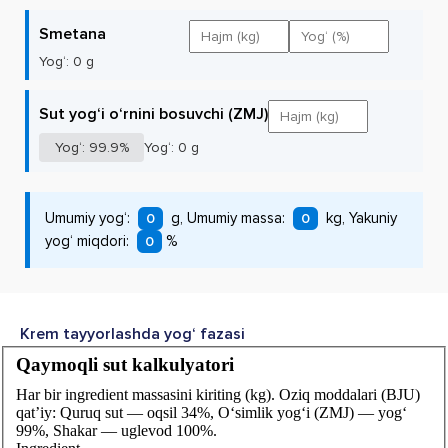
Smetana
Yog‘:
0
g
Sut yog‘i o‘rnini bosuvchi (ZMJ)
Yog‘: 99.9%
Yog‘:
0
g
Umumiy yog‘:
g, Umumiy massa:
kg, Yakuniy
0
0
yog‘ miqdori:
%
0
Krem tayyorlashda yog‘ fazasi
Qaymoqli sut kalkulyatori
Har bir ingredient massasini kiriting (kg). Oziq moddalari (BJU)
qat’iy: Quruq sut — oqsil 34%, O‘simlik yog‘i (ZMJ) — yog‘
99%, Shakar — uglevod 100%.