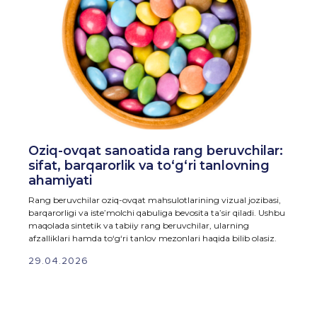
Oziq-ovqat sanoatida rang beruvchilar:
sifat, barqarorlik va to‘g‘ri tanlovning
ahamiyati
Rang beruvchilar oziq-ovqat mahsulotlarining vizual jozibasi,
barqarorligi va iste’molchi qabuliga bevosita ta’sir qiladi. Ushbu
maqolada sintetik va tabiiy rang beruvchilar, ularning
afzalliklari hamda to‘g‘ri tanlov mezonlari haqida bilib olasiz.
29.04.2026