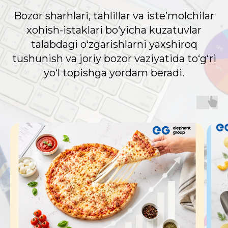
Bozor sharhlari, tahlillar va iste’molchilar
xohish-istaklari bo‘yicha kuzatuvlar
talabdagi o‘zgarishlarni yaxshiroq
tushunish va joriy bozor vaziyatida to‘g‘ri
yo‘l topishga yordam beradi.