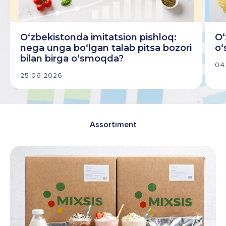
O‘zbekistonda imitatsion pishloq:
O‘
nega unga bo‘lgan talab pitsa bozori
o‘
bilan birga o‘smoqda?
04
25.06.2026
Assortiment