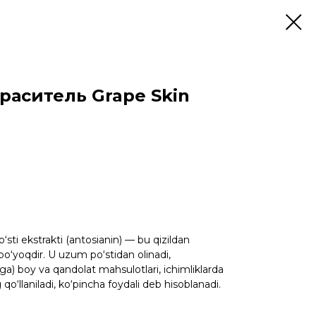
раситель Grape Skin
sti ekstrakti (antosianin) — bu qizildan
bo‘yoqdir. U uzum po‘stidan olinadi,
rga) boy va qandolat mahsulotlari, ichimliklarda
qo‘llaniladi, ko‘pincha foydali deb hisoblanadi.