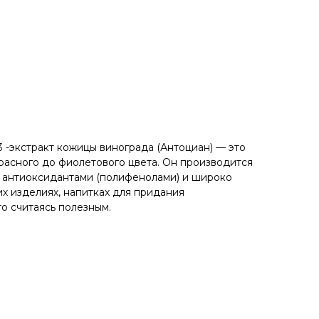
 -экстракт кожицы винограда (Антоциан) — это
красного до фиолетового цвета. Он производится
т антиоксидантами (полифенолами) и широко
их изделиях, напитках для придания
то считаясь полезным.