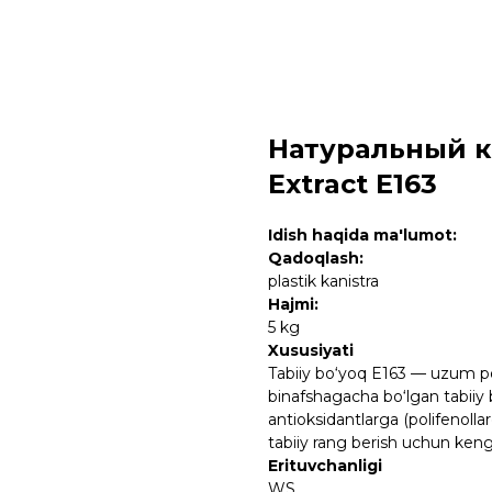
Натуральный к
Extract E163
Idish haqida ma'lumot:
Qadoqlash:
plastik kanistra
Hajmi:
5 kg
Xususiyati
Tabiiy bo‘yoq E163 — uzum po‘
binafshagacha bo‘lgan tabiiy 
antioksidantlarga (polifenolla
tabiiy rang berish uchun keng 
Erituvchanligi
WS