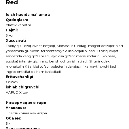
Red
Idish haqida ma'lumot:
Qadoqlash:
plastik kanistra
Hajmi:
5 kg
Xususiyati
Tabiiy qizil oziq-ovqat bo‘yoqi, Monascus turidagi mog‘or qo‘ziqorinlari
yordamida guruchni fermentatsiya qilish orqali olinadi. U oziq-ovqat
sanoatida keng qo‘llaniladi, ayniqsa go‘sht mahsulotlarini (kolbasa,
sosiska) intensiv qizil rang berish uchun ishlatiladi. Shuningdek,
monakolin K tarkibi tufayli xolesterin darajasini kamaytiruvchi faol
ingredient sifatida ham ishlatiladi.
Erituvchanligi
OS/WS
ishlab chiqruvchi:
AAFUD Xitoy
Информация о таре:
Упаковка:
Пластиковая канистра
Объем:
5 кг
Характеристика