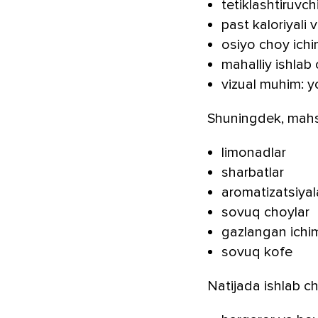
tetiklashtiruvc
past kaloriyali
osiyo choy ichi
mahalliy ishlab
vizual muhim: y
Shuningdek, mahsu
limonadlar
sharbatlar
aromatizatsiya
sovuq choylar
gazlangan ichim
sovuq kofe
Natijada ishlab 