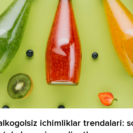
lkogolsiz ichimliklar trendalari: 