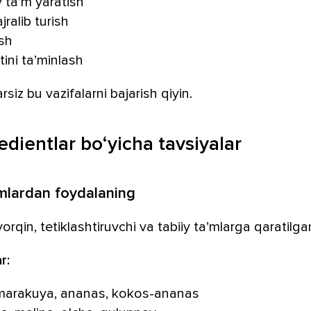
 ta’m yaratish
jralib turish
ash
ini ta’minlash
arsiz bu vazifalarni bajarish qiyin.
edientlar bo‘yicha tavsiyalar
’mlardan foydalaning
orqin, tetiklashtiruvchi va tabiiy ta’mlarga qaratilga
r:
marakuya, ananas, kokos-ananas