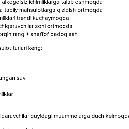
hi alkogolsiz ichimliklarga talab oshmoqda
 va tabiiy mahsulotlarga qiziqish ortmoqda
mliklari trendi kuchaymoqda
 chiqaruvchilar soni ortmoqda
orqin rang + shaffof qadoqlash
lot turlari keng:
langan suv
liklar
chiqaruvchilar quyidagi muammolarga duch kelmoqd