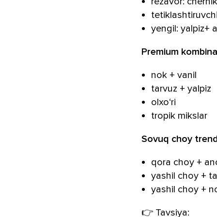
rezavor: cherni
tetiklashtiruvch
yengil: yalpiz+ 
Premium kombinat
nok + vanil
tarvuz + yalpiz
olxo‘ri
tropik mikslar
Sovuq choy trend
qora choy + an
yashil choy + ta
yashil choy + n
👉 Tavsiya: