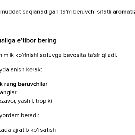
muddat saqlanadigan ta’m beruvchi sifatli
aromati
aliga e’tibor bering
mlik ko‘rinishi sotuvga bevosita ta’sir qiladi.
ydalanish kerak:
ik rang beruvchilar
ranglar
zavor, yashil, tropik)
 yordam beradi:
ada ajratib ko‘rsatish