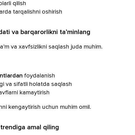
arli qilish
arda tarqalishni oshirish
ati va barqarorlikni ta’minlang
ta’m va xavfsizlikni saqlash juda muhim.
antlardan
foydalanish
i va sifatli holatda saqlash
avflarni kamaytirish
shni kengaytirish uchun muhim omil.
 trendiga amal qiling