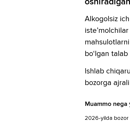
oshiradigan
Alkogolsiz ich
iste’molchilar
mahsulotlarn
bo‘lgan talab
Ishlab chiqar
bozorga ajral
Muammo nega y
2026-yilda bozor 