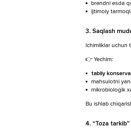
brendni esda qol
ijtimoiy tarmoql
3. Saqlash mudd
Ichimliklar uchun 
👉 Yechim:
tabiiy konserv
mahsulotni yang
mikrobiologik x
Bu ishlab chiqari
4. “Toza tarkib”