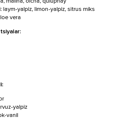
ka, malina, olcha, qulupnay
i: laym-yalpiz, limon-yalpiz, sitrus miks
aloe vera
siyalar:
i:
or
rvuz-yalpiz
ok-vanil