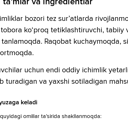
 ta’mlar va ingredientlar
imliklar bozori tez sur’atlarda rivojlanm
 tobora ko‘proq tetiklashtiruvchi, tabiiy v
i tanlamoqda. Raqobat kuchaymoqda, si
 ortmoqda.
uvchilar uchun endi oddiy ichimlik yetar
ib turadigan va yaxshi sotiladigan mahs
uzaga keladi
quyidagi omillar ta’sirida shakllanmoqda: