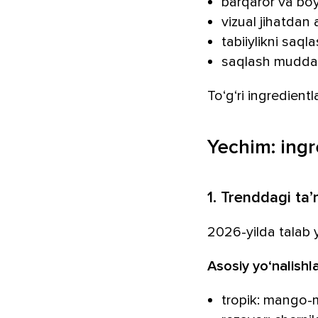
barqaror va boy
vizual jihatdan a
tabiiylikni saql
saqlash muddat
To‘g‘ri ingredientl
Yechim: ingr
1. Trenddagi ta
2026-yilda talab y
Asosiy yo‘nalishla
tropik: mango-