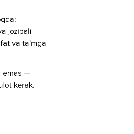
oqda:
a jozibali
fat va ta’mga
li emas —
ulot kerak.