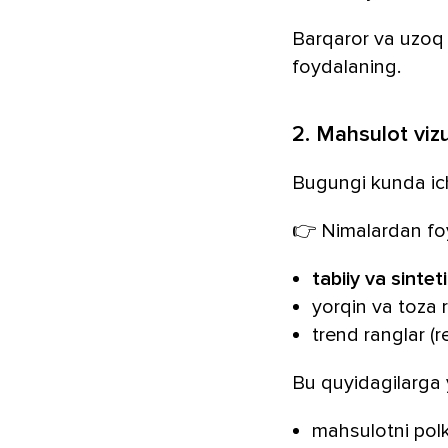
Barqaror va uzoq 
foydalaning.
2. Mahsulot vizu
Bugungi kunda ichi
👉 Nimalardan fo
tabiiy va sintet
yorqin va toza 
trend ranglar (re
Bu quyidagilarga
mahsulotni polk