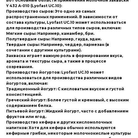
Вот основные области применения молочной закваски
Y 432 A-010 (Lyofast UC.10):
Производство сыров: Это одно из самых
распространенных применений. В зависимости от
состава культуры, Lyofast UC.10 может использоваться
для производства различных типов сыров, включая:
Мягкие сыры: Например, камамбер, бри.
Полутвердые сыры: Например, гауда, эдам.
Твердые сыры: Например, чеддер, пармезан (в
сочетании с другими культурами).
Закваска играет важную роль в формировании вкуса,
аромата и текстуры сыра, а также в процессе
созревания.
Производство йогуртов: Lyofast UC.10 может
использоваться для производства различных видов
йогуртов, включая:
Традиционный йогурт: С кисловатым вкусом и густой
консистенцией.
Греческий йогурт: Более густой и кремовый, с высоким
содержанием белка.
Питьевой йогурт: Жидкий йогурт, часто с добавлением
фруктов или ягод.
Производство кефира и других кисломолочных
напитков: Хотя для кефира обычно используются
кефирные грибки, некоторые молочнокислые культуры