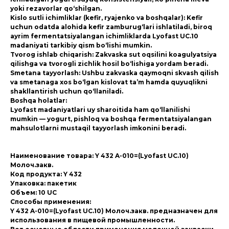
yoki rezavorlar qo‘shilgan.
Kislo sutli ichimliklar (kefir, ryajenko va boshqalar): Kefir
uchun odatda alohida kefir zamburug‘lari ishlatiladi, biroq
ayrim fermentatsiyalangan ichimliklarda Lyofast UC.10
madaniyati tarkibiy qism bo‘lishi mumkin.
Tvorog ishlab chiqarish: Zakvaska sut oqsilini koagulyatsiya
qilishga va tvorogli zichlik hosil bo‘lishiga yordam beradi.
Smetana tayyorlash: Ushbu zakvaska qaymoqni skvash qilish
va smetanaga xos bo‘lgan kislovat ta’m hamda quyuqlikni
shakllantirish uchun qo‘llaniladi.
Boshqa holatlar:
Lyofast madaniyatlari uy sharoitida ham qo‘llanilishi
mumkin — yogurt, pishloq va boshqa fermentatsiyalangan
mahsulotlarni mustaqil tayyorlash imkonini beradi.
Наименование товара: Y 432 A-010=(Lyofast UC.10)
Молоч.закв.
Код продукта: Y 432
Упаковка: пакетик
Объем: 10 UC
Способы применения:
Y 432 A-010=(Lyofast UC.10) Молоч.закв. предназначен для
использования в пищевой промышленности.