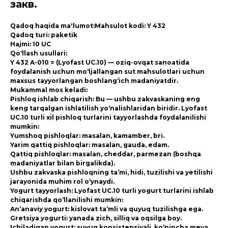
закв.
Qadoq haqida ma'lumot:Mahsulot kodi: Y 432
Qadoq turi: paketik
Hajmi: 10 UC
Qo‘llash usullari:
Y 432 A-010 = (Lyofast UC.10) — oziq-ovqat sanoatida
foydalanish uchun mo‘ljallangan sut mahsulotlari uchun
maxsus tayyorlangan boshlang‘ich madaniyatdir.
Mukammal mos keladi:
Pishloq ishlab chiqarish: Bu — ushbu zakvaskaning eng
keng tarqalgan ishlatilish yo‘nalishlaridan biridir. Lyofast
UC.10 turli xil pishloq turlarini tayyorlashda foydalanilishi
mumkin:
Yumshoq pishloqlar: masalan, kamamber, bri.
Yarim qattiq pishloqlar: masalan, gauda, edam.
Qattiq pishloqlar: masalan, cheddar, parmezan (boshqa
madaniyatlar bilan birgalikda).
Ushbu zakvaska pishloqning ta’mi, hidi, tuzilishi va yetilishi
jarayonida muhim rol o‘ynaydi.
Yogurt tayyorlash: Lyofast UC.10 turli yogurt turlarini ishlab
chiqarishda qo‘llanilishi mumkin:
An’anaviy yogurt: kislovat ta’mli va quyuq tuzilishga ega.
Gretsiya yogurti: yanada zich, silliq va oqsilga boy.
Ichiladigan yogurt: suyuq konsistensiyali, ko‘pincha meva