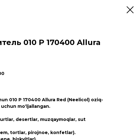
ель 010 P 170400 Allura
00
hun 010 P 170400 Allura Red (Neelicol) oziq-
a uchun mo‘ljallangan.
urtlar, desertlar, muzqaymoqlar, sut
rem, tortlar, pirojnoe, konfetlar).
ene, biskvitlar).