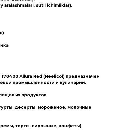
 aralashmalari, sutli ichimliklar).
400
банка
170400 Allura Red (Neelicol) предназначен
щевой промышленности и кулинарии.
: пищевых продуктов
гурты, десерты, мороженое, молочные
кремы, торты, пирожные, конфеты).