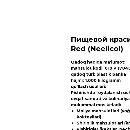
Пищевой красит
Red (Neelicol)
Qadoq haqida ma'lumot:
mahsulot kodi: 010 P 1704
qadoq turi: plastik banka
hajmi: 1.000 kilogramm
qo‘llash usullari:
Pishirishda foydalanish uc
ovqat sanoati va kulinariy
mukammal mos keladi:
Moliya mahsulotlari (yoğ
kokteyllari).
Shirinlik mahsulotlari (k
Pishiriqlar (kekslar, pech