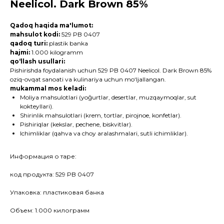
Neelicol. Dark Brown 85%
Qadoq haqida ma'lumot:
mahsulot kodi:
529 PB 0407
qadoq turi:
plastik banka
hajmi:
1.000 kilogramm
qo‘llash usullari:
Pishirishda foydalanish uchun 529 PB 0407 Neelicol. Dark Brown 85%
oziq-ovqat sanoati va kulinariya uchun mo‘ljallangan.
mukammal mos keladi:
Moliya mahsulotlari (yoğurtlar, desertlar, muzqaymoqlar, sut
kokteyllari).
Shirinlik mahsulotlari (krem, tortlar, pirojnoe, konfetlar).
Pishiriqlar (kekslar, pechene, biskvitlar).
Ichimliklar (qahva va choy aralashmalari, sutli ichimliklar).
Информация о таре:
код продукта: 529 PB 0407
Упаковка: пластиковая банка
Объем: 1.000 килограмм