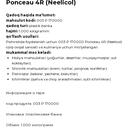
Ponceau 4R (Neelicol)
Qadoq haqida ma'lumot:
mahsulot kodi:
003 P 170000
qadoq turi:
plastik banka
hajmi:
1.000 kilogramm
qo‘llash usullari:
Pishirishda foydalanish uchun 003 P 170000 Ponceau 4R (Neelicol)
oziq-ovqat sanoati va kulinariya uchun mo‘ljallangan.
mukammal mos keladi:
Moliya mahsulotlari (yoğurtlar, desertlar, muzqaymoqlar, sut
kokteyllari).
Shirinlik mahsulotlari (krem, tortlar, pirojnoe, konfetlar).
Pishiriqlar (kekslar, pechene, biskvitlar).
Ichimliklar (qahva va choy aralashmalari, sutli ichimliklar).
Информация о таре:
код продукта: 003 P 170000
Упаковка: пластиковая банка
Объем: 1.000 килограмм