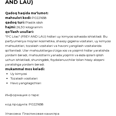
AND LAU)
Qadoq haqida ma'lumot:
mahsulot kodi:
P0221658
qadoq turi:
Plastik idish
hajmi:
26,30 kilogramm
qo‘llash usullari:
"PC Lilac" (FREY AND LAU) hidlari uy kimyosi sohasida ishlatiladi. Bu
parfyumeriya moylari kosmetika, shaxsiy gigiena vositalari, uy kimyosi
mahsulotlari, tozalash vositalari va havoni yangilash vositalarida
qo‘llaniladi. Ular mahsulotlarga o‘ziga xos va yoqimli hidlar yaratishda
yordam beradi, mahsulotlarni yanada yoqimli va esda qolarli qilish
uchun ishlatiladi, shuningdek, foydalanuvchilar bilan hissiy aloqani
yaratishga yordam beradi.
mukammal mos keladi:
Uy kimyosi
Tozalash vositalari
Havo yangilagichlari
Информация о таре:
код продукта: P0221658
Упаковка: Пластиковая канистра