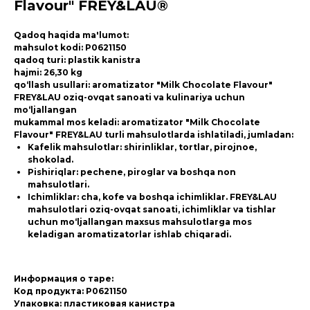
Flavour" FREY&LAU®
Qadoq haqida ma'lumot:
mahsulot kodi: P0621150
qadoq turi: plastik kanistra
hajmi: 26,30 kg
qo‘llash usullari: aromatizator "Milk Chocolate Flavour"
FREY&LAU oziq-ovqat sanoati va kulinariya uchun
mo‘ljallangan
mukammal mos keladi: aromatizator "Milk Chocolate
Flavour" FREY&LAU turli mahsulotlarda ishlatiladi, jumladan:
Kafelik mahsulotlar: shirinliklar, tortlar, pirojnoe,
shokolad.
Pishiriqlar: pechene, piroglar va boshqa non
mahsulotlari.
Ichimliklar: cha, kofe va boshqa ichimliklar. FREY&LAU
mahsulotlari oziq-ovqat sanoati, ichimliklar va tishlar
uchun mo‘ljallangan maxsus mahsulotlarga mos
keladigan aromatizatorlar ishlab chiqaradi.
Информация о таре:
Код продукта: P0621150
Упаковка: пластиковая канистра