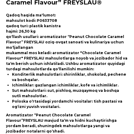
Caramel Flavour” FREYSLAU®
Qadoq haqida ma'lumot:
mahsulot kodi: P0633708
qadoq turi: plastik kanistra
hajmi: 26,30 kg
qo‘llash usullari: aromatizator “Peanut Chocolate Caramel
Flavour” FREYSLAU oziq-ovqat sanoati va kulinariya uchun
mo‘ljallangan
mukammal mos keladi: aromatizator "Chocolate Caramel
Flavour" FREYSLAU mahsulotlarga noyob va jozibador hid va
ta‘m berish uchun ishlatiladi. Ushbu aromatizator quyidagi
turdagi mahsulotlarda qo‘llanilishi mumkin:
Konditerlik mahsulotlari: shirinliklar, shokolad, pechene
va boshqalar.
Ichimliklar: gazlangan ichimliklar, kofe va ichimliklar.
Sut mahsulotlari: sut, pishloq, muzqaymoq va boshqa
sutli mahsulotlar.
Poloska o‘rtasidagi yordamchi vositalar: tish pastasi va
og‘izni yuvish vositalari.
Aromatizator “Peanut Chocolate Caramel
Flavour”FREYSLAU mavjud ta‘m va hidni kuchaytirishga
yordam beradi, shuningdek mahsulotlarga yangi va
jozibador notalarni qo‘shadi.