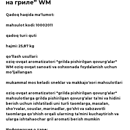
на гриле” WM
Qadoq haqida ma'lumot:
mahsulot kodi: 10002011
qadoq turi: quti
hajmi: 25,87 kg
qo‘llash usullari:
oziq-ovqat aromatizatori "grilda pishirilgan qovurg‘alar"
WM oziq-ovqat sanoati va oshxonada foydalanish uchun
mo‘ljallangan
mukammal mos keladi: sneklar va makkajo‘xori mahsulotlari
oziq-ovqat aromatizatori "grilda pishirilgan qovurg‘alar"
mahsulotlarga grilda pishirilgan qovurg‘alar ta’mi va hidini
berish uchun ishlatiladi uni turli taomlarga, masalan,
sho‘rvalar, souslar, marinadlar, go‘sht va sabzavotli
taomlarga qo‘shish orqali ularning ta’mini kuchaytirish va
ularga ishtahaochar gril aromati berish mumkin
Информация о таре: