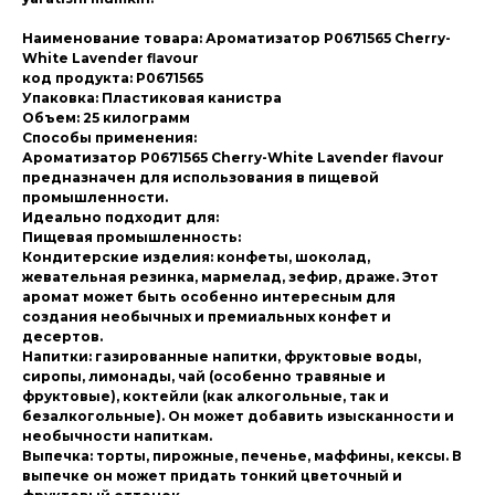
Наименование товара: Ароматизатор P0671565 Cherry-
White Lavender flavour
код продукта: P0671565
Упаковка: Пластиковая канистра
Объем: 25 килограмм
Способы применения:
Ароматизатор P0671565 Cherry-White Lavender flavour
предназначен для использования в пищевой
промышленности.
Идеально подходит для:
Пищевая промышленность:
Кондитерские изделия: конфеты, шоколад,
жевательная резинка, мармелад, зефир, драже. Этот
аромат может быть особенно интересным для
создания необычных и премиальных конфет и
десертов.
Напитки: газированные напитки, фруктовые воды,
сиропы, лимонады, чай (особенно травяные и
фруктовые), коктейли (как алкогольные, так и
безалкогольные). Он может добавить изысканности и
необычности напиткам.
Выпечка: торты, пирожные, печенье, маффины, кексы. В
выпечке он может придать тонкий цветочный и