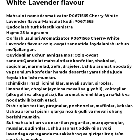
White Lavender flavour
Mahsulot nomi: Aromatizator P0671565 Cherry-White
Lavender flavourMahsulot kodi: P0671565
Qadoqlash turi: Plastik kanistra
Hajmi: 25 kilogramm
Qo‘llash usullari:Aromatizator P0671565 Cherry-White
Lavender flavour oziq-ovqat sanoatida foydalanish uchun
mo‘ljallangan.
Quyidagilar uchun ayniqsa mos: Oziq-ovqat
sanoati:Qandolat mahsulotlari: konfetlar, shokolad,
saqichlar, marmelad, zefir, drajeler. Ushbu aromat noodatiy
va premium konfetlar hamda desertlar yaratishda juda
foydali bo‘lishi mumkin.
Ichimliklar: gazli ichimliklar, mevali suvlar, siroplar,
limonadlar, choylar (ayniqsa mevali va giyohli), kokteyllar
(alkogolli va alkogolsiz). Bu aromat ichimliklarga nafislik va
noodatiylik baxsh etadi.
Pishiriqlar: tortlar, pirojnalar, pechenelar, maffinlar, kekslar.
Ushbu aromat pishiriqlarga nozik gulli va mevali ohang
berishi mumkin.
Sut mahsulotlari va desertlar: yogurtlar, muzqaymoqlar,
musslar, pudinglar. Ushbu aromat oddiy gilos yoki
lavandaga qaraganda murakkabroq va qiziqarliroq ta’m
yaratishi mumkin.