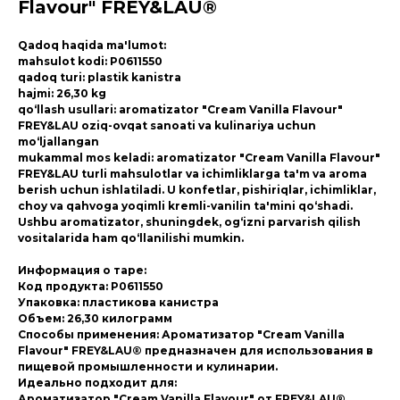
Flavour" FREY&LAU®
Qadoq haqida ma'lumot:
mahsulot kodi: P0611550
qadoq turi: plastik kanistra
hajmi: 26,30 kg
qo‘llash usullari: aromatizator "Cream Vanilla Flavour"
FREY&LAU oziq-ovqat sanoati va kulinariya uchun
mo‘ljallangan
mukammal mos keladi: aromatizator "Cream Vanilla Flavour"
FREY&LAU turli mahsulotlar va ichimliklarga ta'm va aroma
berish uchun ishlatiladi. U konfetlar, pishiriqlar, ichimliklar,
choy va qahvoga yoqimli kremli-vanilin ta'mini qo‘shadi.
Ushbu aromatizator, shuningdek, og‘izni parvarish qilish
vositalarida ham qo‘llanilishi mumkin.
Информация о таре:
Код продукта: P0611550
Упаковка: пластикова канистра
Объем: 26,30 килограмм
Способы применения: Ароматизатор "Cream Vanilla
Flavour" FREY&LAU® предназначен для использования в
пищевой промышленности и кулинарии.
Идеально подходит для:
Ароматизатор "Cream Vanilla Flavour" от FREY&LAU®