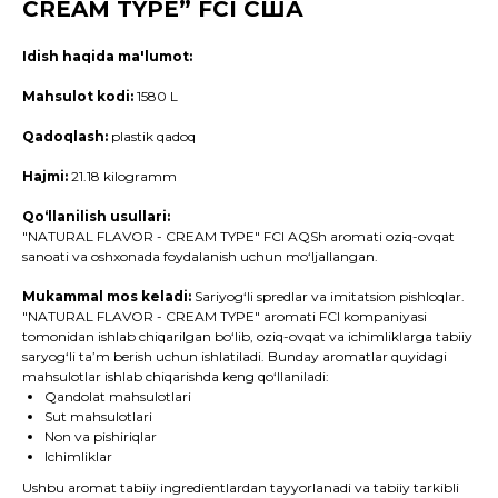
CREAM TYPE” FCI США
Idish haqida ma'lumot:
Mahsulot kodi:
1580 L
Qadoqlash:
plastik qadoq
Hajmi:
21.18 kilogramm
Qo‘llanilish usullari:
"NATURAL FLAVOR - CREAM TYPE" FCI AQSh aromati oziq-ovqat
sanoati va oshxonada foydalanish uchun mo‘ljallangan.
Mukammal mos keladi:
Sariyog‘li spredlar va imitatsion pishloqlar.
"NATURAL FLAVOR - CREAM TYPE" aromati FCI kompaniyasi
tomonidan ishlab chiqarilgan bo‘lib, oziq-ovqat va ichimliklarga tabiiy
saryog‘li ta’m berish uchun ishlatiladi. Bunday aromatlar quyidagi
mahsulotlar ishlab chiqarishda keng qo‘llaniladi:
Qandolat mahsulotlari
Sut mahsulotlari
Non va pishiriqlar
Ichimliklar
Ushbu aromat tabiiy ingredientlardan tayyorlanadi va tabiiy tarkibli