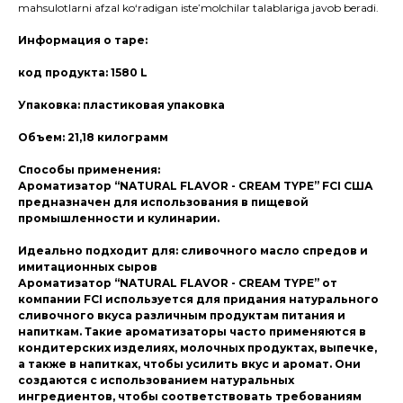
mahsulotlarni afzal ko‘radigan iste’molchilar talablariga javob beradi.
Информация о таре:
код продукта: 1580 L
Упаковка: пластиковая упаковка
Объем: 21,18 килограмм
Способы применения:
Ароматизатор “NATURAL FLAVOR - CREAM TYPE” FCI США
предназначен для использования в пищевой
промышленности и кулинарии.
Идеально подходит для: сливочного масло спредов и
имитационных сыров
Ароматизатор “NATURAL FLAVOR - CREAM TYPE” от
компании FCI используется для придания натурального
сливочного вкуса различным продуктам питания и
напиткам. Такие ароматизаторы часто применяются в
кондитерских изделиях, молочных продуктах, выпечке,
а также в напитках, чтобы усилить вкус и аромат. Они
создаются с использованием натуральных
ингредиентов, чтобы соответствовать требованиям