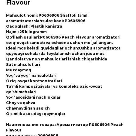
Flavour
Mahsulot nomi: P0606906 Shaftoli ta’mli
aromatizatorMahsulot kodi: P0606906
Qadoqlash: Plastik kanistra
Hajmi: 25 kilogramm
Qo‘llash usullari:P0606906 Peach Flavour aromatizatori
oziq-ovqat sanoati va oshxona uchun mo‘ljallangan.
Ideal mos keladi quyidagilar uchun:Ushbu aromatizator
quyidagi sohalarda foydalanish uchun juda mos:
Qandolat va non mahsulotlari ishlab chiqarishida
Sut mahsulotlari
Muzqaymoq
Yog‘ va yog‘ mahsulotlari
Oziq-ovqat kontsentratlari
Ta’mli kompozitsiyalar va kompleks oziq-ovqat
qo‘shimchalari
Yog‘ asosidagi nachinkalar
Choy va qahva
Chaynaydigan saqich
O‘simlik asosidagi qaymoqlar
Наименование товара: Ароматизатор P0606906 Peach
Flavour
код продукта: P0606906