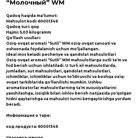
“Молочный” WM
Qadoq haqida ma'lumot:
Mahsulot kodi: 60001346
Qadoq turi: qop
Hajmi: 5,03 kilogramm
Qo‘llash usullari:
Oziq-ovqat aromati “Sutli” WM oziq-ovqat sanoati va
oshxonada foydalanish uchun mo‘ljallangan.
Ideal mos keladi: pechenye va qandolat mahsulotlari
Oziq-ovqat aromati “Sutli” WM mahsulotlarga sutli ta’m va
hid berish uchun ishlatiladi. U turli xil mahsulotlarda,
jumladan, sut mahsulotlari, qandolat mahsulotlari,
ichimliklar, ichimliklar uchun to‘ldiruvchi va boshqa oziq-
ovqat tarkiblarida qo‘llanilishi mumkin. Ushbu
aromatizatorlar mahsulotlarning ta’m xususiyatlarini
yaxshilashga, issiqlik bilan ishlov berish natijasida yo‘qolgan
hidni qaytarishga va mahsulot turini kengaytirishga yordam
beradi.
Информация о таре:
код продукта: 60001346
Упаковка: мешок