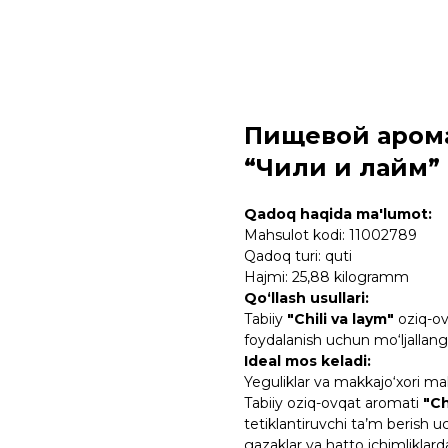
Пищевой аром
“Чили и лайм”
Qadoq haqida ma'lumot:
Mahsulot kodi: 11002789
Qadoq turi: quti
Hajmi: 25,88 kilogramm
Qo‘llash usullari:
Tabiiy
"Chili va laym"
oziq-ov
foydalanish uchun mo‘ljallang
Ideal mos keladi:
Yeguliklar va makkajo‘xori mah
Tabiiy oziq-ovqat aromati
"Ch
tetiklantiruvchi ta’m berish uc
gazaklar va hatto ichimliklar