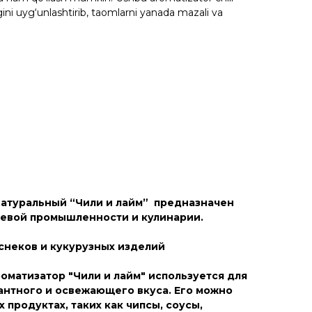
gini uyg‘unlashtirib, taomlarni yanada mazali va
атуральный “Чили и лайм” предназначен
щевой промышленности и кулинарии.
снеков и кукурузных изделий
оматизатор "Чили и лайм" используется для
антного и освежающего вкуса. Его можно
 продуктах, таких как чипсы, соусы,