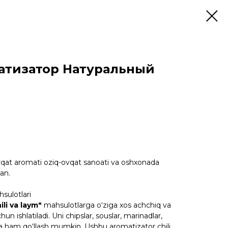
атизатор Натуральный
qat aromati oziq-ovqat sanoati va oshxonada
an.
sulotlari
ili va laym"
mahsulotlarga o‘ziga xos achchiq va
hun ishlatiladi. Uni chipslar, souslar, marinadlar,
da ham qo‘llash mumkin. Ushbu aromatizator chili