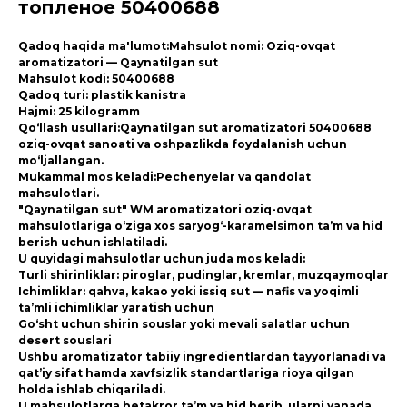
топленое 50400688
Qadoq haqida ma'lumot:Mahsulot nomi: Oziq-ovqat
aromatizatori — Qaynatilgan sut
Mahsulot kodi: 50400688
Qadoq turi: plastik kanistra
Hajmi: 25 kilogramm
Qo‘llash usullari:Qaynatilgan sut aromatizatori 50400688
oziq-ovqat sanoati va oshpazlikda foydalanish uchun
mo‘ljallangan.
Mukammal mos keladi:Pechenyelar va qandolat
mahsulotlari.
"Qaynatilgan sut" WM aromatizatori oziq-ovqat
mahsulotlariga o‘ziga xos saryog‘-karamelsimon ta’m va hid
berish uchun ishlatiladi.
U quyidagi mahsulotlar uchun juda mos keladi:
Turli shirinliklar: piroglar, pudinglar, kremlar, muzqaymoqlar
Ichimliklar: qahva, kakao yoki issiq sut — nafis va yoqimli
ta’mli ichimliklar yaratish uchun
Go‘sht uchun shirin souslar yoki mevali salatlar uchun
desert souslari
Ushbu aromatizator tabiiy ingredientlardan tayyorlanadi va
qat’iy sifat hamda xavfsizlik standartlariga rioya qilgan
holda ishlab chiqariladi.
U mahsulotlarga betakror ta’m va hid berib, ularni yanada