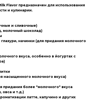
Milk Flavor предназначен для использования
ти и кулинарии.
чные и сливочные)
, молочный шоколад)
ы
 глазури, начинки (для придания молочного
олочного вкуса, особенно в йогуртах с
ра)
питки
я насыщенного молочного вкуса)
я придания более "молочного" вкуса
 овса и т.д.)
роматизации латте, капучино и других