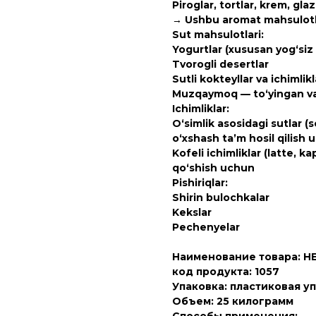
Piroglar, tortlar, krem, gla
→ Ushbu aromat mahsulotlar
Sut mahsulotlari:
Yogurtlar (xususan yog‘siz
Tvorogli desertlar
Sutli kokteyllar va ichimlikl
Muzqaymoq — to‘yingan va s
Ichimliklar:
O‘simlik asosidagi sutlar (
o‘xshash ta’m hosil qilish
Kofeli ichimliklar (latte, 
qo‘shish uchun
Pishiriqlar:
Shirin bulochkalar
Kekslar
Pechenyelar
Наименование товара: HET
код продукта: 1057
Упаковка: пластиковая у
Объем: 25 килограмм