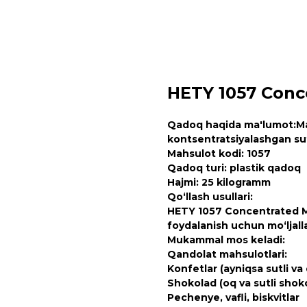
HETY 1057 Conce
Qadoq haqida ma'lumot:Ma
kontsentratsiyalashgan su
Mahsulot kodi: 1057
Qadoq turi: plastik qadoq
Hajmi: 25 kilogramm
Qo‘llash usullari:
HETY 1057 Concentrated Mi
foydalanish uchun mo‘ljall
Mukammal mos keladi:
Qandolat mahsulotlari:
Konfetlar (ayniqsa sutli va 
Shokolad (oq va sutli shok
Pechenye, vafli, biskvitlar