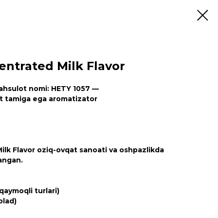
ntrated Milk Flavor
hsulot nomi: HETY 1057 —
t tamiga ega aromatizator
lk Flavor oziq-ovqat sanoati va oshpazlikda
angan.
qaymoqli turlari)
olad)