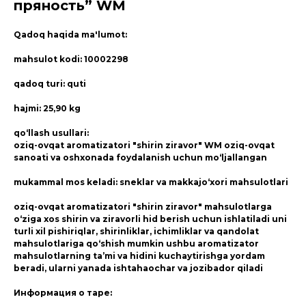
пряность” WM
Qadoq haqida ma'lumot:
mahsulot kodi: 10002298
qadoq turi: quti
hajmi: 25,90 kg
qo‘llash usullari:
oziq-ovqat aromatizatori "shirin ziravor" WM oziq-ovqat
sanoati va oshxonada foydalanish uchun mo‘ljallangan
mukammal mos keladi: sneklar va makkajo‘xori mahsulotlari
oziq-ovqat aromatizatori "shirin ziravor" mahsulotlarga
o‘ziga xos shirin va ziravorli hid berish uchun ishlatiladi uni
turli xil pishiriqlar, shirinliklar, ichimliklar va qandolat
mahsulotlariga qo‘shish mumkin ushbu aromatizator
mahsulotlarning ta’mi va hidini kuchaytirishga yordam
beradi, ularni yanada ishtahaochar va jozibador qiladi
Информация о таре: