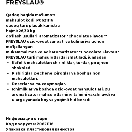
FREYSLAU®
Qadoq haqida ma'lumot:
mahsulot kodi: P0621116
qadoq turi: plastik kanistra
hajmi: 26,30 kg
qo‘llash usullari: aromatizator "Chocolate Flavour"
FREYSLAU oziq-ovqat sanoati va kulinariya uchun
mo‘ljallangan
mukammal mos keladi: aromatizator "Chocolate Flavour"
FREYSLAU turli mahsulotlarda ishlatiladi, jumladan:
Kafelik mahsulotlar: shirinliklar, tortlar, pirojnoe,
shokolad.
Pishiriqlar: pechene, piroglar va boshqa non
mahsulotlari.
Deserlar va muzqaymoqlar.
Ichimliklar va boshqa oziq-ovqat mahsulotlari. Bu
aromatizator mahsulotlarning ta'mini yaxshilaydi va
ularga yanada boy va yoqimli hid beradi.
Информация о таре:
Код продукта: P0621116
Упаковка: пластиковая канистра