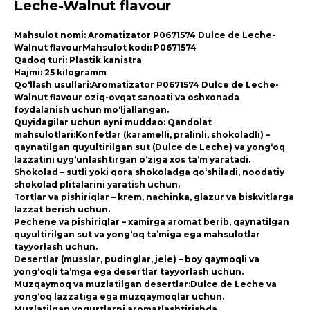
Leche-Walnut flavour
Mahsulot nomi: Aromatizator P0671574 Dulce de Leche-
Walnut flavourMahsulot kodi: P0671574
Qadoq turi: Plastik kanistra
Hajmi: 25 kilogramm
Qo‘llash usullari:Aromatizator P0671574 Dulce de Leche-
Walnut flavour oziq-ovqat sanoati va oshxonada
foydalanish uchun mo‘ljallangan.
Quyidagilar uchun ayni muddao: Qandolat
mahsulotlari:Konfetlar (karamelli, pralinli, shokoladli) –
qaynatilgan quyultirilgan sut (Dulce de Leche) va yong‘oq
lazzatini uyg‘unlashtirgan o‘ziga xos ta’m yaratadi.
Shokolad – sutli yoki qora shokoladga qo‘shiladi, noodatiy
shokolad plitalarini yaratish uchun.
Tortlar va pishiriqlar – krem, nachinka, glazur va biskvitlarga
lazzat berish uchun.
Pechene va pishiriqlar – xamirga aromat berib, qaynatilgan
quyultirilgan sut va yong‘oq ta’miga ega mahsulotlar
tayyorlash uchun.
Desertlar (musslar, pudinglar, jele) – boy qaymoqli va
yong‘oqli ta’mga ega desertlar tayyorlash uchun.
Muzqaymoq va muzlatilgan desertlar:Dulce de Leche va
yong‘oq lazzatiga ega muzqaymoqlar uchun.
Muzlatilgan yogurtlarni aromatlashtirishda.