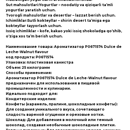
Sut mahsulotlari:Yogurtlar – noodatiy va qiziqarli ta’mli
yogurtlar yaratish uchun.
Tvorogli mahsulotlar va desertlar – lazzat berish uchun.
Ichimliklar:Sutli kokteyllar – shirin desert ta’miga ega
kokteyllar tayyorlash uchun.
Issiq ichimliklar – kofe, kakao yoki issiq shokoladga qo‘shib,
o‘ziga xos ta’m berish uchun.
Наименование товара: Ароматизатор P0671574 Dulce de
Leche-Walnut flavour
код продукта: P0671574
Упаковка: пластиковая канистра
Объем: 25 килограмм
Способы применения:
Ароматизатор P0671574 Dulce de Leche-Walnut flavour
предназначен для использования в пищевой
промышленности и кулинарии.
Идеально подходит для:
Кондитерские изделия:
Конфеты (карамель, пралине, шоколадные конфеты):
Для создания уникального вкуса, сочетающего
сладость вареной сгущенки и ореховые нотки.
Шоколад: Для добавления в молочный или темный
шоколад, создавая необычные шоколадные плитки.