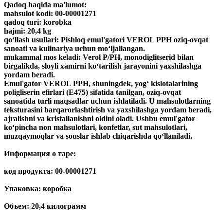
Qadoq haqida ma'lumot:
mahsulot kodi: 00-00001271
qadoq turi: korobka
hajmi: 20,4 kg
qo‘llash usullari: Pishloq emul'gatori VEROL PPH oziq-ovqat
sanoati va kulinariya uchun mo‘ljallangan.
mukammal mos keladi: Verol P/PH, monodiglitserid bilan
birgalikda, sloyli xamirni ko‘tarilish jarayonini yaxshilashga
yordam beradi.
Emul'gator VEROL PPH, shuningdek, yog‘ kislotalarining
poligliserin efirlari (E475) sifatida tanilgan, oziq-ovqat
sanoatida turli maqsadlar uchun ishlatiladi. U mahsulotlarning
teksturasini barqarorlashtirish va yaxshilashga yordam beradi,
ajralishni va kristallanishni oldini oladi. Ushbu emul'gator
ko‘pincha non mahsulotlari, konfetlar, sut mahsulotlari,
muzqaymoqlar va souslar ishlab chiqarishda qo‘llaniladi.
Информация о таре:
код продукта: 00-00001271
Упаковка: коробка
Объем: 20,4 килограмм