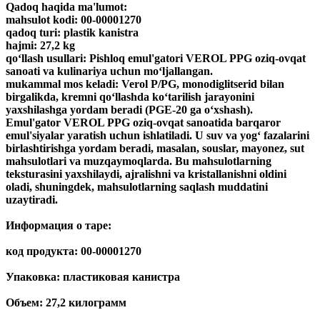
Qadoq haqida ma'lumot:
mahsulot kodi: 00-00001270
qadoq turi: plastik kanistra
hajmi: 27,2 kg
qo‘llash usullari: Pishloq emul'gatori VEROL PPG oziq-ovqat
sanoati va kulinariya uchun mo‘ljallangan.
mukammal mos keladi: Verol P/PG, monodiglitserid bilan
birgalikda, kremni qo‘llashda ko‘tarilish jarayonini
yaxshilashga yordam beradi (PGE-20 ga o‘xshash).
Emul'gator VEROL PPG oziq-ovqat sanoatida barqaror
emul'siyalar yaratish uchun ishlatiladi. U suv va yog‘ fazalarini
birlashtirishga yordam beradi, masalan, souslar, mayonez, sut
mahsulotlari va muzqaymoqlarda. Bu mahsulotlarning
teksturasini yaxshilaydi, ajralishni va kristallanishni oldini
oladi, shuningdek, mahsulotlarning saqlash muddatini
uzaytiradi.
Информация о таре:
код продукта: 00-00001270
Упаковка: пластиковая канистра
Объем: 27,2 килограмм