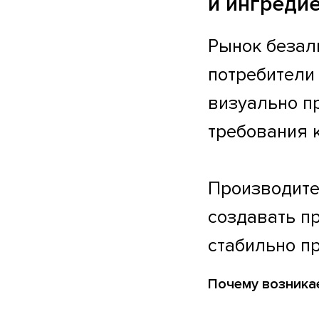
и ингреди
Рынок безал
потребители
визуально п
требования к
Производите
создавать пр
стабильно п
Почему возника