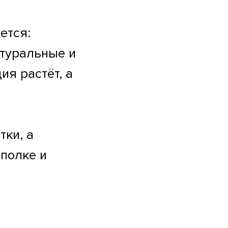
ется:
туральные и
я растёт, а
тки, а
 полке и