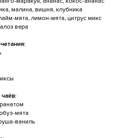
манго-маракуя, ананас, кокос-ананас
ика, малина, вишня, клубника
айм-мята, лимон-мята, цитрус микс
 алоэ вера
четания:
ь
миксы
 чаёв:
гранатом
рбуз-мята
руша-ваниль