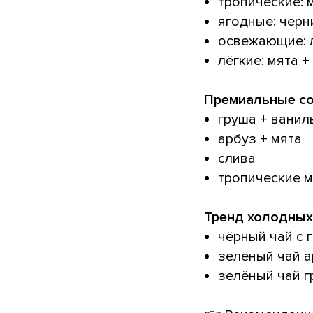
тропические: 
ягодные: черн
освежающие: л
лёгкие: мята +
Премиальные со
груша + ванил
арбуз + мята
слива
тропические 
Тренд холодных
чёрный чай с 
зелёный чай а
зелёный чай г