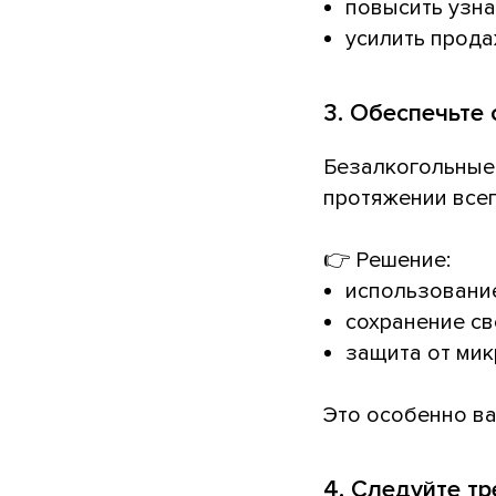
повысить узн
усилить прода
3. Обеспечьте 
Безалкогольные 
протяжении всег
👉 Решение:
использован
сохранение св
защита от ми
Это особенно в
4. Следуйте тр