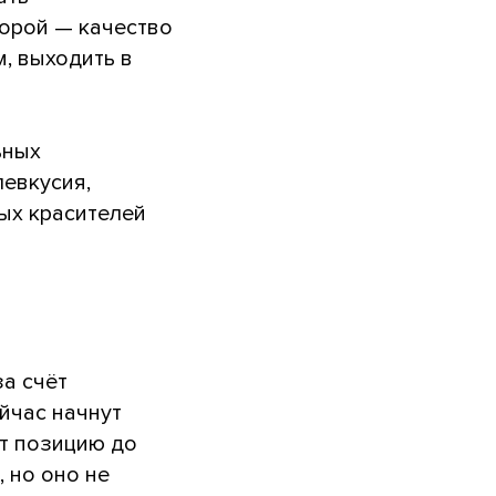
торой — качество
м, выходить в
ьных
левкусия,
ых красителей
за счёт
йчас начнут
ут позицию до
 но оно не