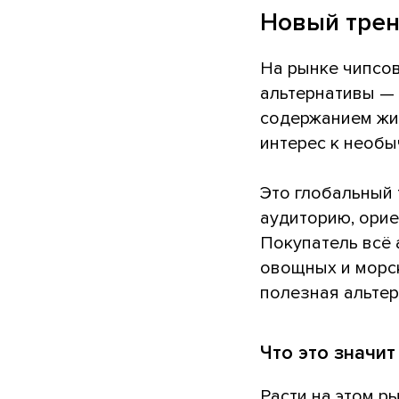
Новый тренд
На рынке чипсов
альтернативы —
содержанием жир
интерес к необы
Это глобальный
аудиторию, ори
Покупатель всё 
овощных и морс
полезная альтер
Что это значи
Расти на этом р