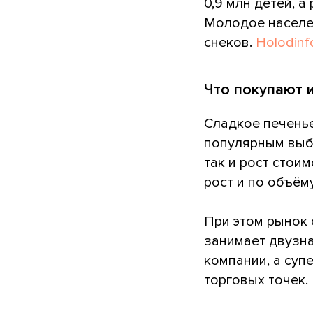
0,9 млн детей, 
Молодое населен
снеков.
Holodinf
Что покупают 
Сладкое печенье
популярным выбо
так и рост стои
рост и по объёму
При этом рынок 
занимает двузн
компании, а суп
торговых точек.