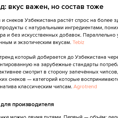
: вкус важен, но состав тоже
 и снеков Узбекистана растёт спрос на более 
 продукты с натуральными ингредиентами, пон
а и без искусственных добавок. Параллельно 
чным и экзотическим вкусам.
Tebiz
 тренд который добирается до Узбекистана че
ентированную на зарубежные стандарты потреб
активнее смотрит в сторону запечённых чипсов,
ких снеков — категорий которые воспринимают
натива классическим чипсам.
Agrotrend
т для производителя
ынке можно двумя путями. Первый — объём: дел