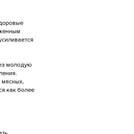
здоровые
иженным
усиливается
рез молодую
ления.
 мясных,
ся как более
ать