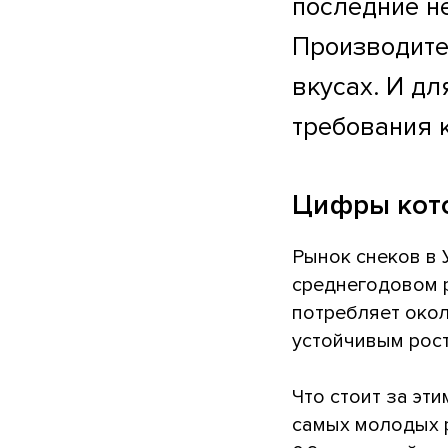
последние н
Производите
вкусах. И для
требования к
Цифры кото
Рынок снеков в 
среднегодовом р
потребляет окол
устойчивым рост
Что стоит за эт
самых молодых р