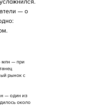
 усложнился.
атели — о
одно:
ом.
4 млн — при
танец
ный рынок с
ан — один из
одилось около