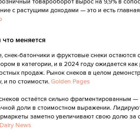
а розничный товарооборот вырос на 9,9% в сопо
ие с растущими доходами — это и есть главна
o
и что меняется
, снек-батончики и фруктовые снеки остаются
ром в категории, и в 2024 году ожидается как
мостных продаж. Рынок снеков в целом демонст
, и по стоимости.
Golden Pages
снеков остаётся сильно фрагментированным — 
ачной доли в стоимостном выражении. Лидирую
ермаркеты заметно увеличивают свою долю за с
Dairy News