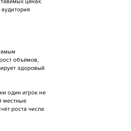
ставимых ценах.
я аудитория
 самым
 рост объёмов,
рирует здоровый
ни один игрок не
т местные
чёт роста числа