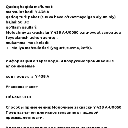
Qadoq haqida ma'lumot:
mahsulot kodi: Y 438 A
qadoq turi: paket (suv va havo o‘tkazmaydigan alyuminiy)
hajmi: 50 UC
qo‘llash usullari:
Molochniy zakvaskalar Y 438 A-U0050 oziq-ovqat sanoatida
foydalanish uchun achitqi.
mukammal mos keladi:
Moliya mahsulotlari (yogurt, suzma, kefir).
Информация о таре: Водо- и воздухонепроницаемые
алюминиевые
код продукта: Y 438 A
Упаковка: пакет
Объем: 50 UC
Способы применения: Молочные закваски Y 438 A-U0050
Предназначен для использования в пищевой
промышленности.
Идеально подходит для изготовления молочных