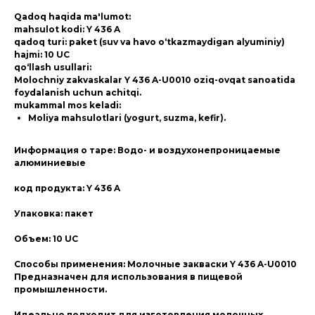
Qadoq haqida ma'lumot:
mahsulot kodi: Y 436 A
qadoq turi: paket (suv va havo o‘tkazmaydigan alyuminiy)
hajmi: 10 UC
qo‘llash usullari:
Molochniy zakvaskalar Y 436 A-U0010 oziq-ovqat sanoatida
foydalanish uchun achitqi.
mukammal mos keladi:
Moliya mahsulotlari (yogurt, suzma, kefir).
Информация о таре: Водо- и воздухонепроницаемые
алюминиевые
код продукта: Y 436 A
Упаковка: пакет
Объем: 10 UC
Способы применения: Молочные закваски Y 436 A-U0010
Предназначен для использования в пищевой
промышленности.
Идеально подходит для изготовления молочных