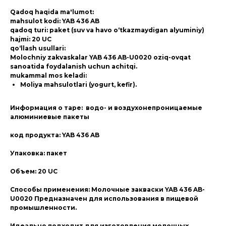
Qadoq haqida ma'lumot:
mahsulot kodi: YAB 436 AB
qadoq turi: paket (suv va havo o‘tkazmaydigan alyuminiy)
hajmi: 20 UC
qo‘llash usullari:
Molochniy zakvaskalar YAB 436 AB-U0020 oziq-ovqat
sanoatida foydalanish uchun achitqi.
mukammal mos keladi:
Moliya mahsulotlari (yogurt, kefir).
Информация о таре: водо- и воздухонепроницаемые
алюминиевые пакеты
код продукта: YAB 436 AB
Упаковка: пакет
Объем: 20 UC
Способы применения: Молочные закваски YAB 436 AB-
U0020 Предназначен для использования в пищевой
промышленности.
Идеально подходит для изготовления молочных