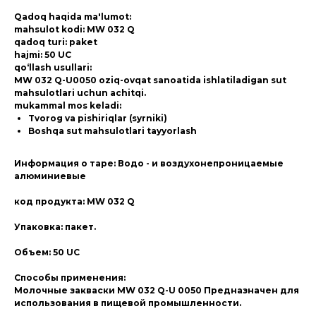
Qadoq haqida ma'lumot:
mahsulot kodi: MW 032 Q
qadoq turi: paket
hajmi: 50 UC
qo‘llash usullari:
MW 032 Q-U0050 oziq-ovqat sanoatida ishlatiladigan sut
mahsulotlari uchun achitqi.
mukammal mos keladi:
Tvorog va pishiriqlar (syrniki)
Boshqa sut mahsulotlari tayyorlash
Информация о таре: Водо - и воздухонепроницаемые
алюминиевые
код продукта: MW 032 Q
Упаковка: пакет.
Объем: 50 UC
Способы применения:
Молочные закваски MW 032 Q-U 0050 Предназначен для
использования в пищевой промышленности.