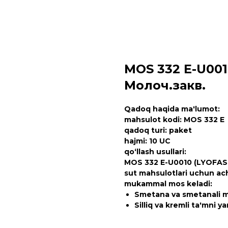
MOS 332 E-U001
Молоч.закв.
Qadoq haqida ma'lumot:
mahsulot kodi: MOS 332 E
qadoq turi: paket
hajmi: 10 UC
qo‘llash usullari:
MOS 332 E-U0010 (LYOFAST 
sut mahsulotlari uchun ach
mukammal mos keladi:
Smetana va smetanali m
Silliq va kremli ta'mni ya