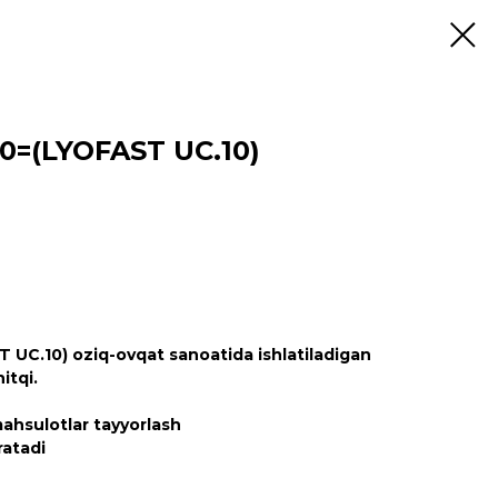
0=(LYOFAST UC.10)
UC.10) oziq-ovqat sanoatida ishlatiladigan
itqi.
ahsulotlar tayyorlash
ratadi