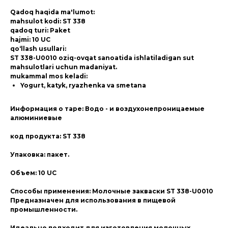
Qadoq haqida ma'lumot:
mahsulot kodi: ST 338
qadoq turi: Paket
hajmi: 10 UC
qo‘llash usullari:
ST 338-U0010 oziq-ovqat sanoatida ishlatiladigan sut
mahsulotlari uchun madaniyat.
mukammal mos keladi:
Yogurt, katyk, ryazhenka va smetana
Информация о таре: Водо - и воздухонепроницаемые
алюминиевые
код продукта: ST 338
Упаковка: пакет.
Объем: 10 UC
Способы применения: Молочные закваски ST 338-U0010
Предназначен для использования в пищевой
промышленности.
Идеально подходит для изготовления молочных