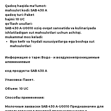
Qadoq haqida ma'lumot:
mahsulot kodi: SAB 430 A
qadoq turi: Paket
hajmi: 10 UC
qo‘llash usullari:
SAB 430 A-U0010 oziq-ovqat sanoatida va kulinariyada
ishlatiladigan sut mahsulotlari uchun achitqi.
mukammal mos keladi:
Biyo kefir va foydali xususiyatlarga ega boshqa sut
mahsulotlari
Информация о таре: Водо - и воздухонепроницаемые
алюминиевые
код продукта: SAB 430 A
Упаковка: Пакет.
Объем: 10 UC
Способы применения:
Молочные закваски SAB 430 A-U0010 Предназначен для
использования в пищевой промышленности и