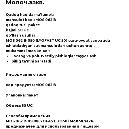
Молоч.закв.
Qadoq haqida ma'lumot:
mahsulot kodi: MOS 062 B
qadoq turi: paket
hajmi: 50 UC
qo‘llash usullari:
MOS 062 B-050 (LYOFAST UC.50) oziq-ovqat sanoatida
ishlatiladigan sut mahsulotlari uchun achitqi.
mukammal mos keladi:
Tvorog va polutvetdiy pishloqlar tayyorlash
Silliq ta'mni yaratadi
Информация о таре:
код продукта: MOS 062 B
Упаковка: пакет
Объем: 50 UC
Способы применения:
MOS 062 B-050=(LYOFAST UC.50) Молоч.закв.
предназначен для использования в пищевой