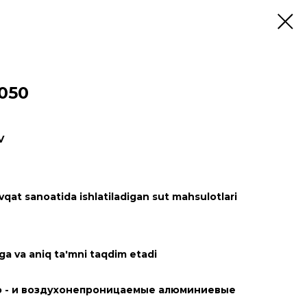
050
V
at sanoatida ishlatiladigan sut mahsulotlari
ga va aniq ta'mni taqdim etadi
о - и воздухонепроницаемые алюминиевые