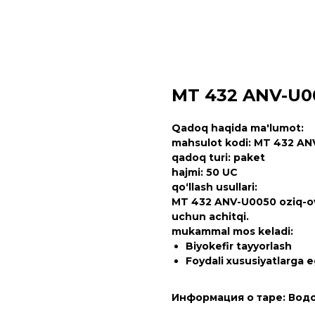
MT 432 ANV-U0
Qadoq haqida ma'lumot:
mahsulot kodi: MT 432 AN
qadoq turi: paket
hajmi: 50 UC
qo‘llash usullari:
MT 432 ANV-U0050 oziq-ovq
uchun achitqi.
mukammal mos keladi:
Biyokefir tayyorlash
Foydali xususiyatlarga e
Информация о таре: Вод