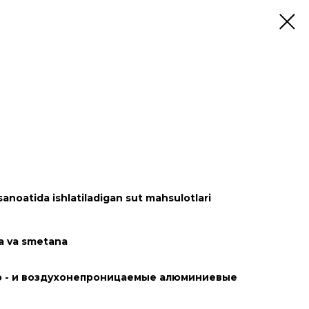
noatida ishlatiladigan sut mahsulotlari
ka va smetana
о - и воздухонепроницаемые алюминиевые