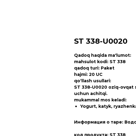
ST 338-U0020
Qadoq haqida ma'lumot:
mahsulot kodi: ST 338
qadoq turi: Paket
hajmi: 20 UC
qo‘llash usullari:
ST 338-U0020 oziq-ovqat sa
uchun achitqi.
mukammal mos keladi:
Yogurt, katyk, ryazhen
Информация о таре: Вод
код продукта: ST 338