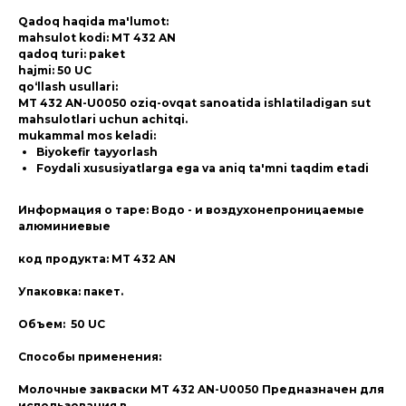
Qadoq haqida ma'lumot:
mahsulot kodi: MT 432 AN
qadoq turi: paket
hajmi: 50 UC
qo‘llash usullari:
MT 432 AN-U0050 oziq-ovqat sanoatida ishlatiladigan sut
mahsulotlari uchun achitqi.
mukammal mos keladi:
Biyokefir tayyorlash
Foydali xususiyatlarga ega va aniq ta'mni taqdim etadi
Информация о таре: Водо - и воздухонепроницаемые
алюминиевые
код продукта: MT 432 AN
Упаковка: пакет.
Объем: 50 UC
Способы применения:
Молочные закваски MT 432 AN-U0050 Предназначен для
использования в