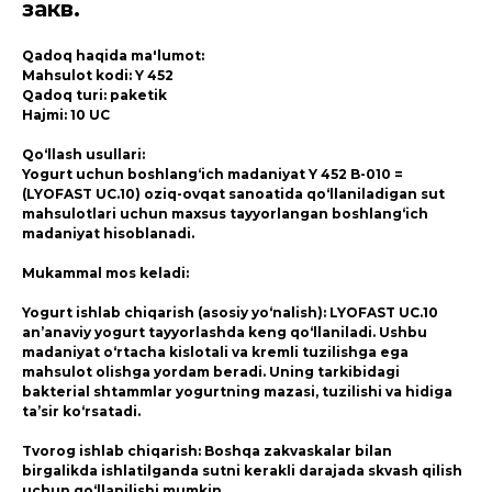
закв.
Qadoq haqida ma'lumot:
Mahsulot kodi: Y 452
Qadoq turi: paketik
Hajmi: 10 UC
Qo‘llash usullari:
Yogurt uchun boshlang‘ich madaniyat Y 452 B-010 =
(LYOFAST UC.10) oziq-ovqat sanoatida qo‘llaniladigan sut
mahsulotlari uchun maxsus tayyorlangan boshlang‘ich
madaniyat hisoblanadi.
Mukammal mos keladi:
Yogurt ishlab chiqarish (asosiy yo‘nalish): LYOFAST UC.10
an’anaviy yogurt tayyorlashda keng qo‘llaniladi. Ushbu
madaniyat o‘rtacha kislotali va kremli tuzilishga ega
mahsulot olishga yordam beradi. Uning tarkibidagi
bakterial shtammlar yogurtning mazasi, tuzilishi va hidiga
ta’sir ko‘rsatadi.
Tvorog ishlab chiqarish: Boshqa zakvaskalar bilan
birgalikda ishlatilganda sutni kerakli darajada skvash qilish
uchun qo‘llanilishi mumkin.