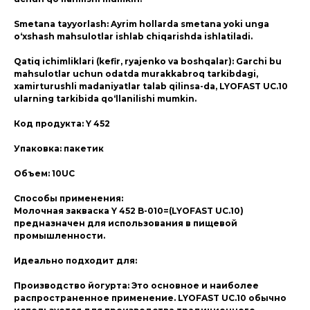
Smetana tayyorlash: Ayrim hollarda smetana yoki unga
o‘xshash mahsulotlar ishlab chiqarishda ishlatiladi.
Qatiq ichimliklari (kefir, ryajenko va boshqalar): Garchi bu
mahsulotlar uchun odatda murakkabroq tarkibdagi,
xamirturushli madaniyatlar talab qilinsa-da, LYOFAST UC.10
ularning tarkibida qo‘llanilishi mumkin.
Код продукта: Y 452
Упаковка: пакетик
Объем: 10UC
Способы применения:
Молочная закваска Y 452 B-010=(LYOFAST UC.10)
предназначен для использования в пищевой
промышленности.
Идеально подходит для:
Производство йогурта: Это основное и наиболее
распространенное применение. LYOFAST UC.10 обычно