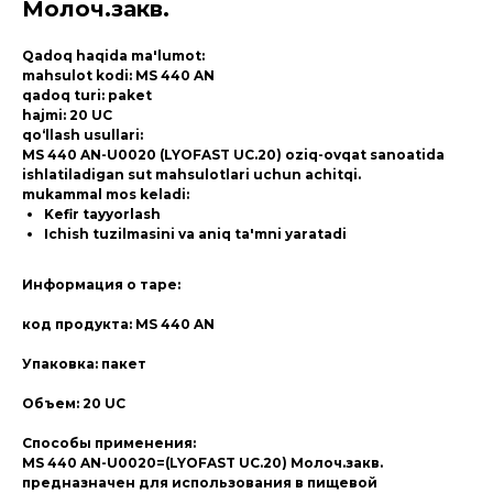
Молоч.закв.
Qadoq haqida ma'lumot:
mahsulot kodi: MS 440 AN
qadoq turi: paket
hajmi: 20 UC
qo‘llash usullari:
MS 440 AN-U0020 (LYOFAST UC.20) oziq-ovqat sanoatida
ishlatiladigan sut mahsulotlari uchun achitqi.
mukammal mos keladi:
Kefir tayyorlash
Ichish tuzilmasini va aniq ta'mni yaratadi
Информация о таре:
код продукта: MS 440 AN
Упаковка: пакет
Объем: 20 UC
Способы применения:
MS 440 AN-U0020=(LYOFAST UC.20) Молоч.закв.
предназначен для использования в пищевой