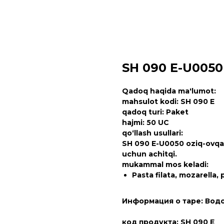
SH 090 E-U0050
Qadoq haqida ma'lumot:
mahsulot kodi: SH 090 E
qadoq turi: Paket
hajmi: 50 UC
qo‘llash usullari:
SH 090 E-U0050 oziq-ovqat 
uchun achitqi.
mukammal mos keladi:
Pasta filata, mozarella,
Информация о таре: Вод
код продукта: SH 090 E