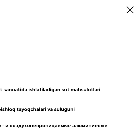
sanoatida ishlatiladigan sut mahsulotlari
 pishloq tayoqchalari va suluguni
о - и воздухонепроницаемые алюминиевые