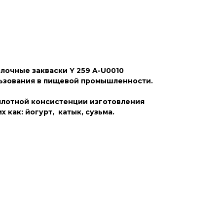
лочные закваски Y 259 A-U0010
льзования в пищевой промышленности.
плотной консистенции изготовления
 как: йогурт, катык, сузьма.