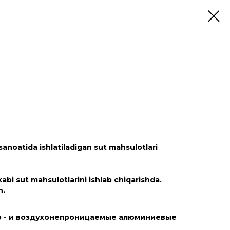
anoatida ishlatiladigan sut mahsulotlari
abi sut mahsulotlarini ishlab chiqarishda.
n.
о - и воздухонепроницаемые алюминиевые