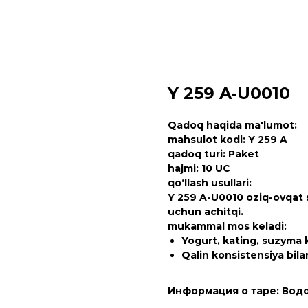
Y 259 A-U0010
Qadoq haqida ma'lumot:
mahsulot kodi: Y 259 A
qadoq turi: Paket
hajmi: 10 UC
qo‘llash usullari:
Y 259 A-U0010 oziq-ovqat s
uchun achitqi.
mukammal mos keladi:
Yogurt, kating, suzyma k
Qalin konsistensiya bila
Информация о таре: Вод