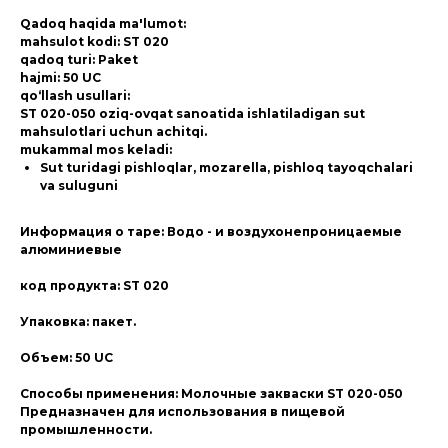
Qadoq haqida ma'lumot:
mahsulot kodi: ST 020
qadoq turi: Paket
hajmi: 50 UC
qo‘llash usullari:
ST 020-050 oziq-ovqat sanoatida ishlatiladigan sut
mahsulotlari uchun achitqi.
mukammal mos keladi:
Sut turidagi pishloqlar, mozarella, pishloq tayoqchalari
va suluguni
Информация о таре: Водо - и воздухонепроницаемые
алюминиевые
код продукта: ST 020
Упаковка: пакет.
Объем: 50 UC
Способы применения: Молочные закваски ST 020-050
Предназначен для использования в пищевой
промышленности.